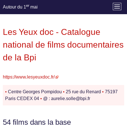
er
Autour du 1
mai
Les Yeux doc - Catalogue
national de films documentaires
de la Bpi
https://www.lesyeuxdoc.fr/
•
Centre Georges Pompidou
•
25 rue du Renard
•
75197
Paris CEDEX 04
•
@ : aurelie.solle@bpi.fr
54 films dans la base