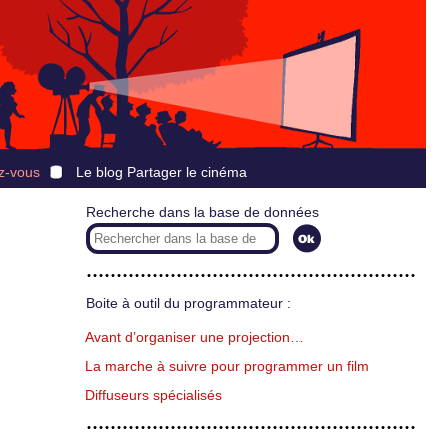
z-vous
Le blog Partager le cinéma
Recherche dans la base de données
Boite à outil du programmateur :
Avant d’organiser une projection…
La marche à suivre pour programmer un film
Diffuseurs spécialisés