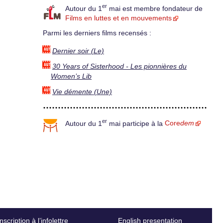
er
Autour du 1
mai est membre fondateur de
Films en luttes et en mouvements
Parmi les derniers films recensés :
Dernier soir (Le)
30 Years of Sisterhood - Les pionnières du
Women’s Lib
Vie démente (Une)
er
Autour du 1
mai participe à la
Core
dem
Inscription à l’infolettre
English presentation