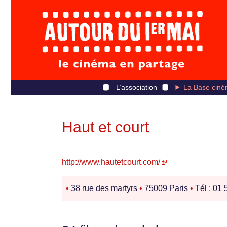
L’association
La Base ciné
Haut et court
http://www.hautetcourt.com/
•
38 rue des martyrs
•
75009 Paris
•
Tél : 01