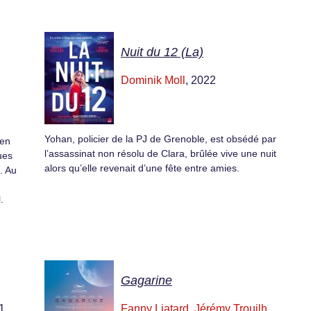
Nuit du 12 (La)
Dominik Moll
, 2022
Yohan, policier de la PJ de Grenoble, est obsédé par
 en
l’assassinat non résolu de Clara, brûlée vive une nuit
ues
alors qu’elle revenait d’une fête entre amies.
. Au
.
Gagarine
1
Fanny Liatard
,
Jérémy Trouilh
,