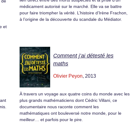
lien direct entre des morts suspectes et la prise d’un
e de
médicament autorisé sur le marché. Elle va se battre
pour faire triompher la vérité. L’histoire d’Irène Frachon,
à l’origine de la découverte du scandale du Médiator.
e et
Comment j’ai détesté les
maths
Olivier Peyon
, 2013
À travers un voyage aux quatre coins du monde avec les
ant
plus grands mathématiciens dont Cédric Villani, ce
nis.
documentaire nous raconte comment les
mathématiques ont bouleversé notre monde, pour le
meilleur… et parfois pour le pire.