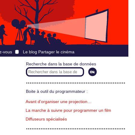
z-vous
Le blog Partager le cinéma
Recherche dans la base de données
Boite à outil du programmateur :
Avant d’organiser une projection…
La marche à suivre pour programmer un film
Diffuseurs spécialisés