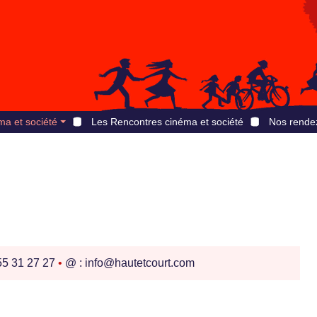
ma et société
Les Rencontres cinéma et société
Nos rende
 55 31 27 27
•
@ : info@hautetcourt.com