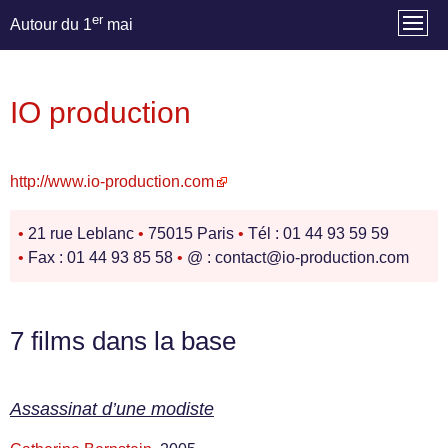
er
Autour du 1
mai
IO production
http://www.io-production.com
•
21 rue Leblanc
•
75015 Paris
•
Tél : 01 44 93 59 59
•
Fax : 01 44 93 85 58
•
@ : contact@io-production.com
7 films dans la base
Assassinat d’une modiste