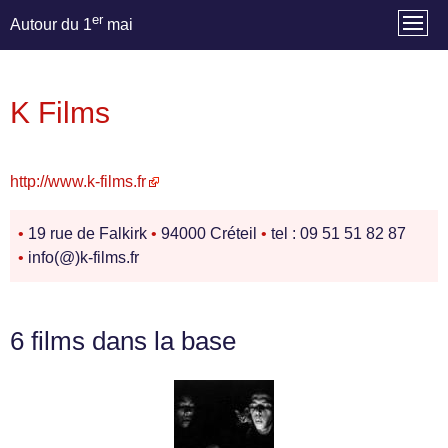
er
Autour du 1
mai
K Films
http://www.k-films.fr
•
19 rue de Falkirk
•
94000 Créteil
•
tel : 09 51 51 82 87
•
info(@)k-films.fr
6 films dans la base