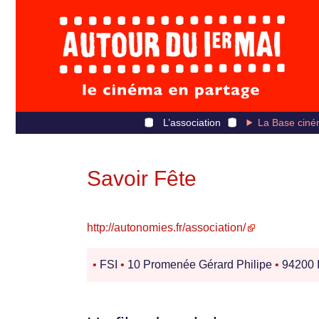
L’association
La Base ciné
Savoir Fête
http://autonomies.fr/association/
•
FSI
•
10 Promenée Gérard Philipe
•
94200 I