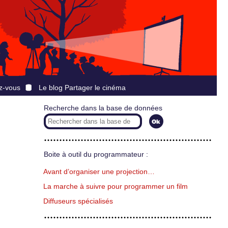
z-vous
Le blog Partager le cinéma
Recherche dans la base de données
Boite à outil du programmateur :
Avant d’organiser une projection…
La marche à suivre pour programmer un film
Diffuseurs spécialisés