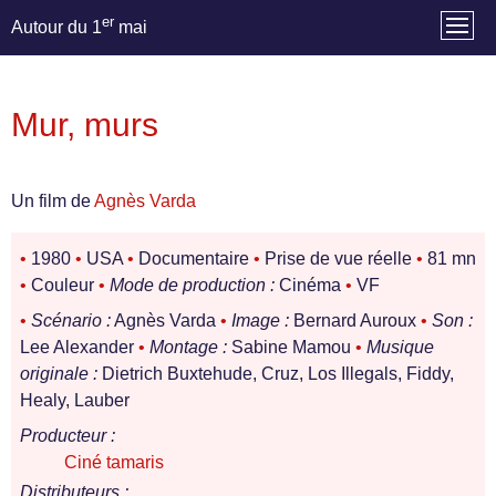
er
Autour du 1
mai
Mur, murs
Un film de
Agnès Varda
•
1980
•
USA
•
Documentaire
•
Prise de vue réelle
•
81 mn
•
Couleur
•
Mode de production :
Cinéma
•
VF
•
Scénario :
Agnès Varda
•
Image :
Bernard Auroux
•
Son :
Lee Alexander
•
Montage :
Sabine Mamou
•
Musique
originale :
Dietrich Buxtehude, Cruz, Los Illegals, Fiddy,
Healy, Lauber
Producteur :
Ciné tamaris
Distributeurs :