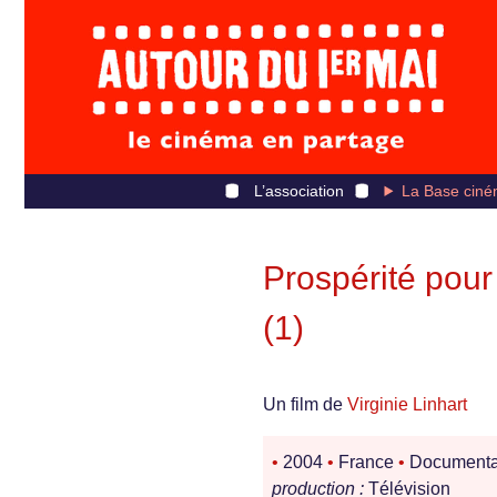
L’association
La Base ciné
Prospérité pour
(1)
Un film de
Virginie Linhart
•
2004
•
France
•
Documenta
production :
Télévision