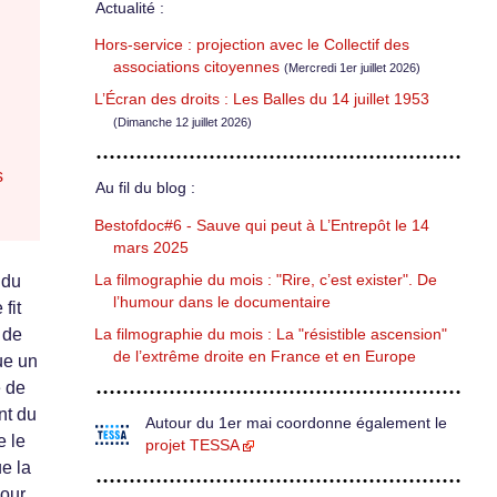
Actualité :
Hors-service : projection avec le Collectif des
associations citoyennes
(Mercredi 1er juillet 2026)
L’Écran des droits : Les Balles du 14 juillet 1953
(Dimanche 12 juillet 2026)
s
Au fil du blog :
Bestofdoc#6 - Sauve qui peut à L’Entrepôt le 14
mars 2025
La filmographie du mois : "Rire, c’est exister". De
 du
l’humour dans le documentaire
fit
 de
La filmographie du mois : La "résistible ascension"
de l’extrême droite en France et en Europe
que un
e de
nt du
Autour du 1er mai coordonne également le
e le
projet TESSA
ue la
pour