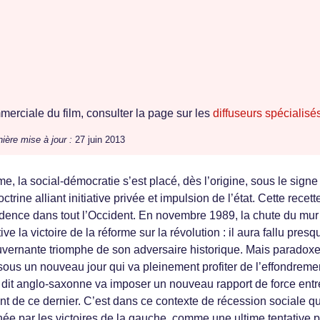
erciale du film, consulter la page sur les
diffuseurs spécialisé
ière mise à jour :
27 juin 2013
, la social-démocratie s’est placé, dès l’origine, sous le signe
ctrine alliant initiative privée et impulsion de l’état. Cette recette 
vidence dans tout l’Occident. En novembre 1989, la chute du mur
ve la victoire de la réforme sur la révolution : il aura fallu pres
uvernante triomphe de son adversaire historique. Mais paradox
me sous un nouveau jour qui va pleinement profiter de l’effondreme
it anglo-saxonne va imposer un nouveau rapport de force entr
ment de ce dernier. C’est dans ce contexte de récession sociale q
ée par les victoires de la gauche, comme une ultime tentative 