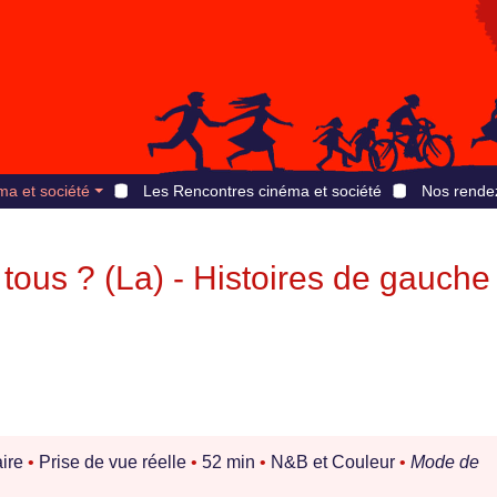
ma et société
Les Rencontres cinéma et société
Nos rende
 tous ? (La) - Histoires de gauche
ire
•
Prise de vue réelle
•
52 min
•
N&B et Couleur
•
Mode de