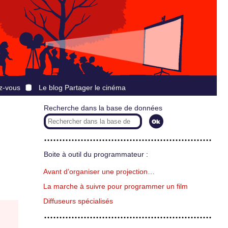
z-vous
Le blog Partager le cinéma
Recherche dans la base de données
Boite à outil du programmateur :
Avant d’organiser une projection…
La marche à suivre pour programmer un film
Diffuseurs spécialisés