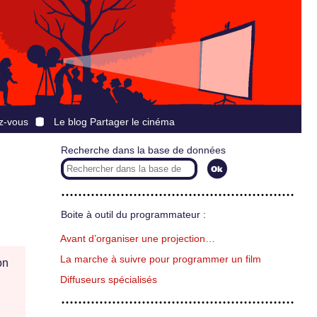
z-vous
Le blog Partager le cinéma
Recherche dans la base de données
Boite à outil du programmateur :
Avant d’organiser une projection…
La marche à suivre pour programmer un film
on
Diffuseurs spécialisés