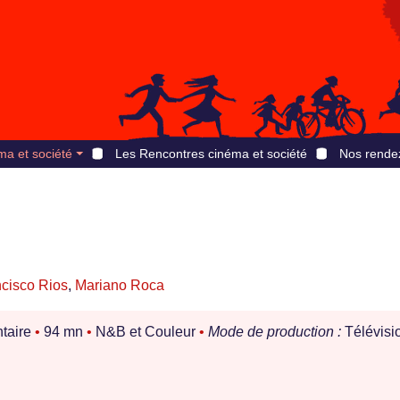
ma et société
Les Rencontres cinéma et société
Nos rende
cisco Rios
,
Mariano Roca
taire
•
94 mn
•
N&B et Couleur
•
Mode de production :
Télévisi