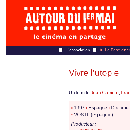
L’association
La Base ciné
Vivre l’utopie
Un film de
Juan Gamero
,
Fran
•
1997
•
Espagne
•
Documen
•
VOSTF (espagnol)
Producteur :