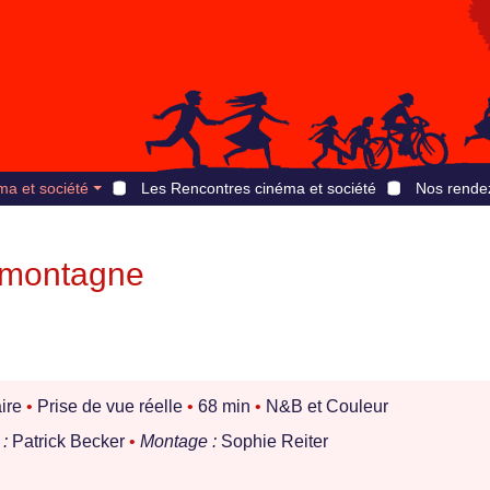
ma et société
Les Rencontres cinéma et société
Nos rende
a montagne
ire
•
Prise de vue réelle
•
68 min
•
N&B et Couleur
:
Patrick Becker
•
Montage :
Sophie Reiter