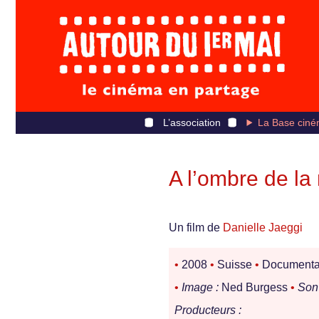
L’association
La Base ciné
A l’ombre de l
Un film de
Danielle Jaeggi
•
2008
•
Suisse
•
Documenta
•
Image :
Ned Burgess
•
Son 
Producteurs :