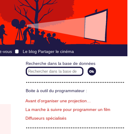
z-vous
Le blog Partager le cinéma
Recherche dans la base de données
Boite à outil du programmateur :
Avant d’organiser une projection…
La marche à suivre pour programmer un film
Diffuseurs spécialisés