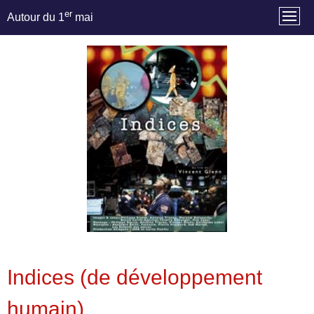
er
Autour du 1
mai
Indices (de développement
humain)