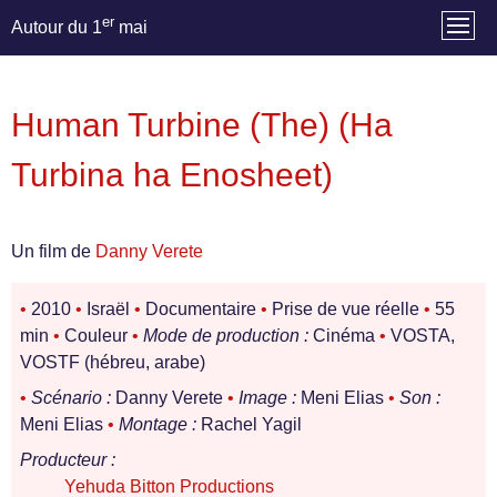
er
Autour du 1
mai
Human Turbine (The) (Ha
Turbina ha Enosheet)
Un film de
Danny Verete
•
2010
•
Israël
•
Documentaire
•
Prise de vue réelle
•
55
min
•
Couleur
•
Mode de production :
Cinéma
•
VOSTA,
VOSTF (hébreu, arabe)
•
Scénario :
Danny Verete
•
Image :
Meni Elias
•
Son :
Meni Elias
•
Montage :
Rachel Yagil
Producteur :
Yehuda Bitton Productions