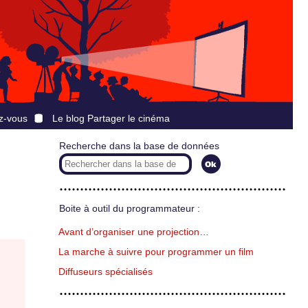
z-vous
Le blog Partager le cinéma
Recherche dans la base de données
Boite à outil du programmateur :
Avant d’organiser une projection…
La marche à suivre pour programmer un film
Diffuseurs spécialisés