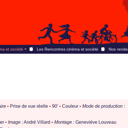
ma et société
Les Rencontres cinéma et société
Nos rende
ire
•
Prise de vue réelle
•
90’
•
Couleur
•
Mode de production :
ier
•
Image :
André Villard
•
Montage :
Geneviève Louveau