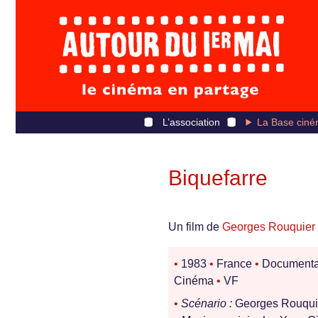
L’association
La Base ciné
Biquefarre
Un film de
Georges Rouquier
•
1983
•
France
•
Documenta
Cinéma
•
VF
•
Scénario :
Georges Rouqu