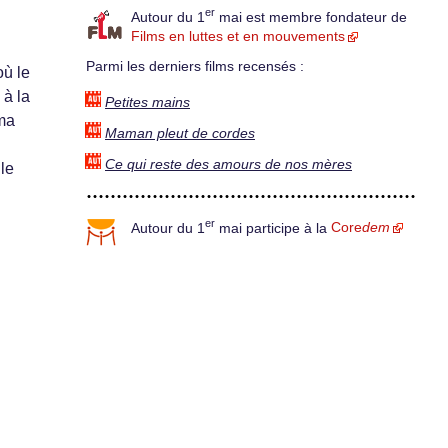
er
Autour du 1
mai est membre fondateur de
Films en luttes et en mouvements
Parmi les derniers films recensés :
où le
 à la
Petites mains
éma
Maman pleut de cordes
Ce qui reste des amours de nos mères
le
.
er
Autour du 1
mai participe à la
Core
dem