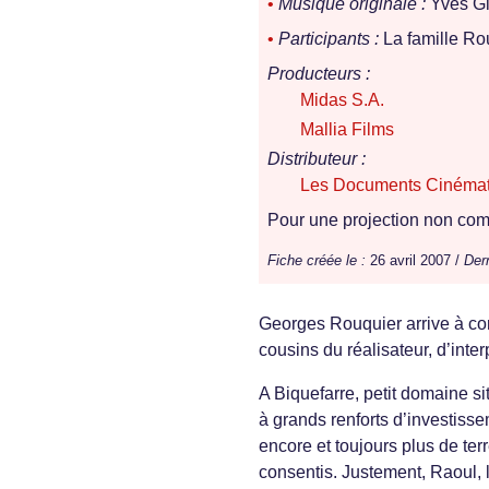
•
Musique originale :
Yves Gil
•
Participants :
La famille Rou
Producteurs :
Midas S.A.
Mallia Films
Distributeur :
Les Documents Cinéma
Pour une projection non comm
Fiche créée le :
26 avril 2007 /
Dern
Georges Rouquier arrive à con
cousins du réalisateur, d’inte
A Biquefarre, petit domaine s
à grands renforts d’investiss
encore et toujours plus de terr
consentis. Justement, Raoul, l