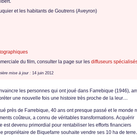
bert.
quier et les habitants de Goutrens (Aveyron)
tographiques
erciale du film, consulter la page sur les
diffuseurs spécialisé
ière mise à jour :
14 juin 2012
vaincre les personnes qui ont joué dans Farrebique (1946), am
rpréter une nouvelle fois une histoire très proche de la leur…
itué près de Farrebique, 40 ans ont presque passé et le monde ru
ements coûteux, a connu de véritables transformations. Acquérir
e est devenu primordial pour rentabiliser les efforts financiers
e propriétaire de Biquefarre souhaite vendre ses 10 ha de terre.