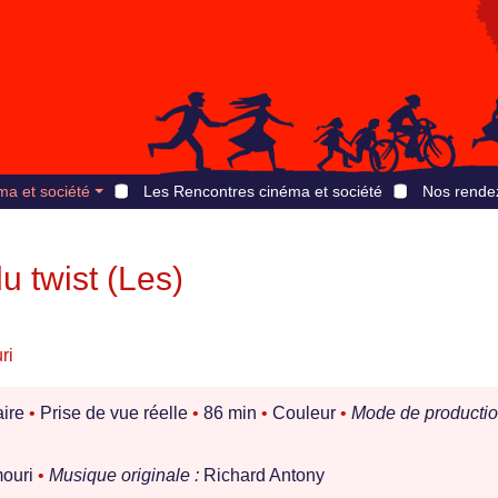
ma et société
Les Rencontres cinéma et société
Nos rende
u twist (Les)
ri
ire
•
Prise de vue réelle
•
86 min
•
Couleur
•
Mode de productio
ouri
•
Musique originale :
Richard Antony