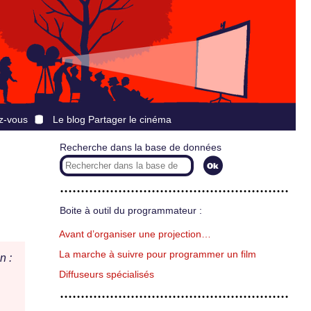
z-vous
Le blog Partager le cinéma
Recherche dans la base de données
Boite à outil du programmateur :
Avant d’organiser une projection…
La marche à suivre pour programmer un film
n :
Diffuseurs spécialisés