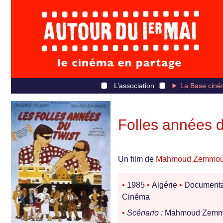
L’association
La Base ciné
Folles années d
Un film de
Mahmoud Zemmou
•
1985
•
Algérie
•
Documenta
Cinéma
•
Scénario :
Mahmoud Zemm