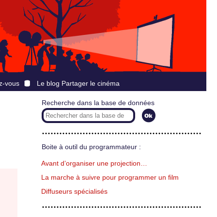
z-vous
Le blog Partager le cinéma
Recherche dans la base de données
Boite à outil du programmateur :
Avant d’organiser une projection…
La marche à suivre pour programmer un film
Diffuseurs spécialisés