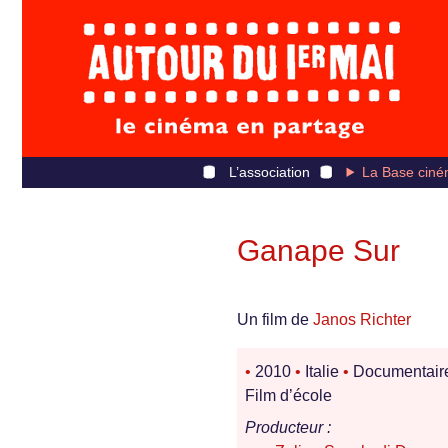
L’association
La Base ciné
Ganape Sur
Un film de
Janos Richter
•
2010
•
Italie
•
Documentair
Film d’école
Producteur :