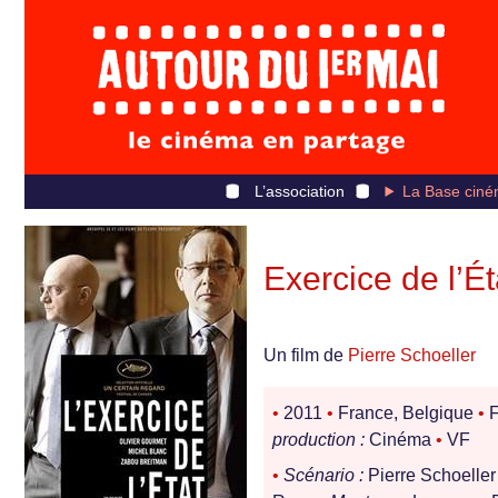
L’association
La Base ciné
Exercice de l’Éta
Un film de
Pierre Schoeller
•
2011
•
France, Belgique
•
F
production :
Cinéma
•
VF
•
Scénario :
Pierre Schoelle