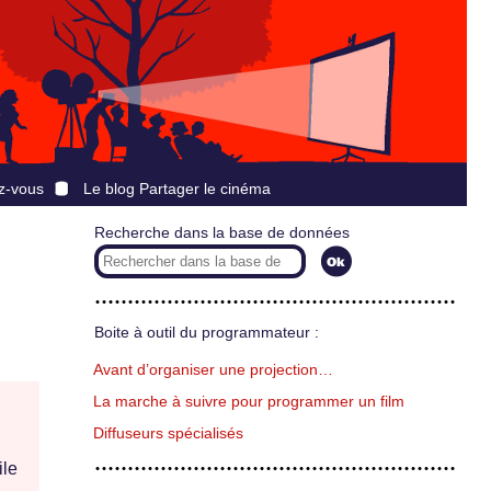
z-vous
Le blog Partager le cinéma
Recherche dans la base de données
Boite à outil du programmateur :
Avant d’organiser une projection…
La marche à suivre pour programmer un film
Diffuseurs spécialisés
ile