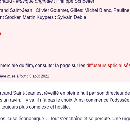
Briaud
•
Musique originale :
Philippe Schoeller
and Saint-Jean : Olivier Gourmet, Gilles: Michel Blanc, Pauline 
t Stocker, Martin Kuypers : Sylvain Deblé
)
erciale du film, consulter la page sur les
diffuseurs spécialisé
ière mise à jour :
5 août 2021
trand Saint-Jean est réveillé en pleine nuit par son directeur de
 un ravin. Il y va, il n’a pas le choix. Ainsi commence l’odyssée
oujours plus complexe et hostile.
haos, crise économique… Tout s’enchaîne et se percute. Une ur