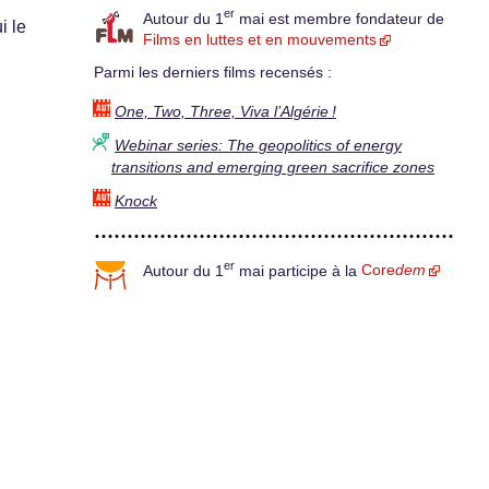
er
Autour du 1
mai est membre fondateur de
i le
Films en luttes et en mouvements
Parmi les derniers films recensés :
One, Two, Three, Viva l’Algérie !
Webinar series: The geopolitics of energy
transitions and emerging green sacrifice zones
Knock
er
Autour du 1
mai participe à la
Core
dem