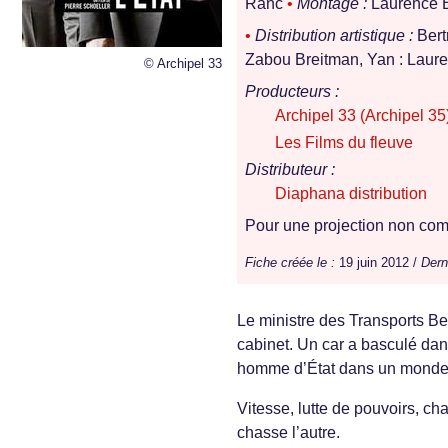
Ranc
•
Montage :
Laurence 
•
Distribution artistique :
Bertr
Zabou Breitman, Yan : Lauren
© Archipel 33
Producteurs :
Archipel 33 (Archipel 35
Les Films du fleuve
Distributeur :
Diaphana distribution
Pour une projection non comm
Fiche créée le :
19 juin 2012 /
Dern
Le ministre des Transports Ber
cabinet. Un car a basculé dans
homme d’État dans un monde t
Vitesse, lutte de pouvoirs, c
chasse l’autre.