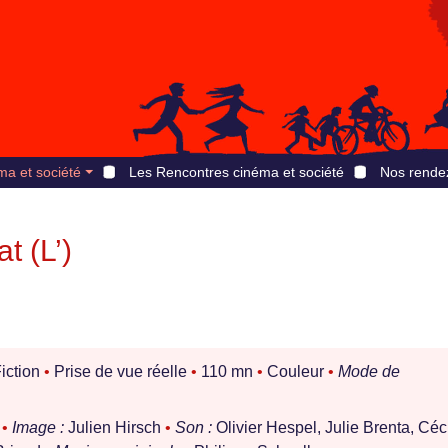
ma et société
Les Rencontres cinéma et société
Nos rende
t (L’)
iction
•
Prise de vue réelle
•
110 mn
•
Couleur
•
Mode de
r
•
Image :
Julien Hirsch
•
Son :
Olivier Hespel, Julie Brenta, Céc