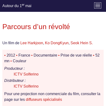
er
Autour du 1
mai
Parcours d’un révolté
Un film de
Lee Harkjoon
,
Ko DongKyun
,
Seok Hein S.
•
2012
•
France
•
Documentaire
•
Prise de vue réelle
•
52
mn
•
Couleur
Producteur :
ICTV Solferino
Distributeur :
ICTV Solferino
Pour une projection non commerciale du film, consulter la
page sur les
diffuseurs spécialisés