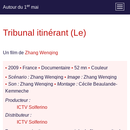
er
Autour du 1
mai
Tribunal itinérant (Le)
Un film de
Zhang Wenqing
•
2009
•
France
•
Documentaire
•
52 mn
•
Couleur
•
Scénario :
Zhang Wenqing
•
Image :
Zhang Wenqing
•
Son :
Zhang Wenqing
•
Montage :
Cécile Beaulande-
Kemmeche
Producteur :
ICTV Solferino
Distributeur :
ICTV Solferino