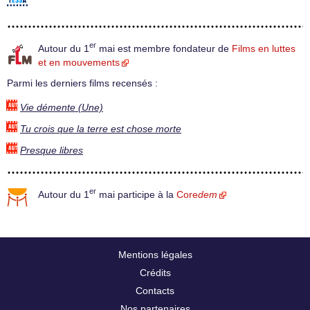
er
Autour du 1
mai est membre fondateur de
Films en luttes
et en mouvements
Parmi les derniers films recensés :
Vie démente (Une)
Tu crois que la terre est chose morte
Presque libres
er
Autour du 1
mai participe à la
Core
dem
Mentions légales
Crédits
Contacts
Nos partenaires