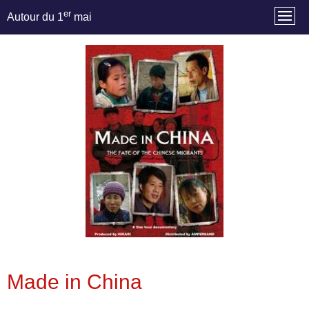
er
Autour du 1
mai
Made in China