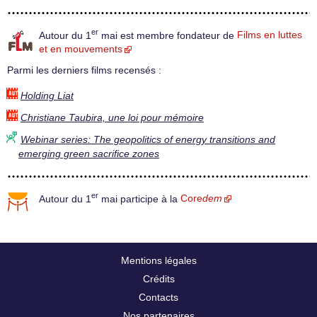
er
Autour du 1
mai est membre fondateur de
Films en luttes
et en mouvements
Parmi les derniers films recensés :
Holding Liat
Christiane Taubira, une loi pour mémoire
Webinar series: The geopolitics of energy transitions and
emerging green sacrifice zones
er
Autour du 1
mai participe à la
Core
dem
Mentions légales
Crédits
Contacts
Nos partenaires