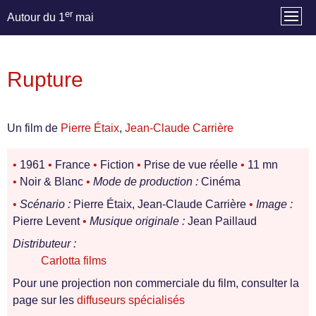
er
Autour du 1
mai
Rupture
Un film de
Pierre Étaix
,
Jean-Claude Carrière
•
1961
•
France
•
Fiction
•
Prise de vue réelle
•
11 mn
•
Noir & Blanc
•
Mode de production :
Cinéma
•
Scénario :
Pierre Étaix, Jean-Claude Carrière
•
Image :
Pierre Levent
•
Musique originale :
Jean Paillaud
Distributeur :
Carlotta films
Pour une projection non commerciale du film, consulter la
page sur les
diffuseurs spécialisés