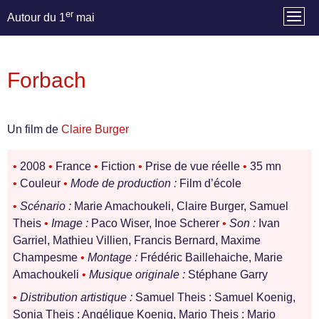
er
Autour du 1
mai
Forbach
Un film de
Claire Burger
•
2008
•
France
•
Fiction
•
Prise de vue réelle
•
35 mn
•
Couleur
•
Mode de production :
Film d’école
•
Scénario :
Marie Amachoukeli, Claire Burger, Samuel
Theis
•
Image :
Paco Wiser, Inoe Scherer
•
Son :
Ivan
Garriel, Mathieu Villien, Francis Bernard, Maxime
Champesme
•
Montage :
Frédéric Baillehaiche, Marie
Amachoukeli
•
Musique originale :
Stéphane Garry
•
Distribution artistique :
Samuel Theis : Samuel Koenig,
Sonia Theis : Angélique Koenig, Mario Theis : Mario