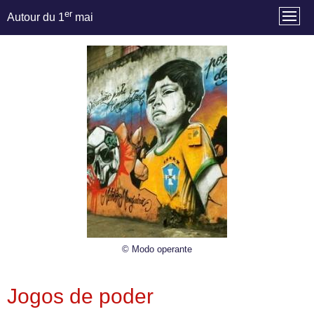
er
Autour du 1
mai
© Modo operante
Jogos de poder