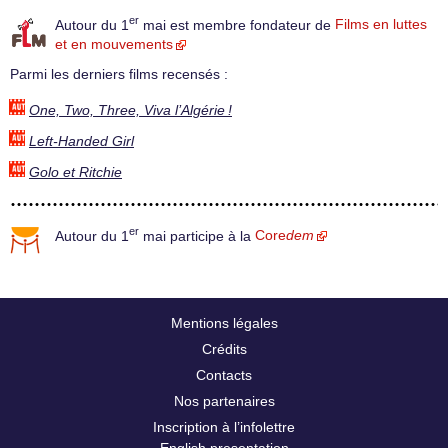
er
Autour du 1
mai est membre fondateur de
Films en luttes
et en mouvements
Parmi les derniers films recensés :
One, Two, Three, Viva l’Algérie !
Left-Handed Girl
Golo et Ritchie
er
Autour du 1
mai participe à la
Core
dem
Mentions légales
Crédits
Contacts
Nos partenaires
Inscription à l’infolettre
English presentation