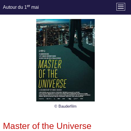
er
Autour du 1
mai
© Bauderfilm
Master of the Universe