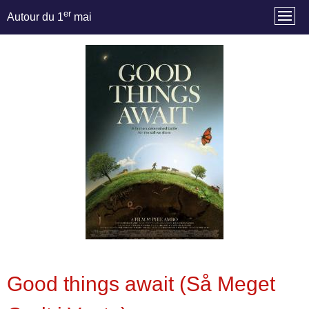
er
Autour du 1
mai
Good things await (Så Meget