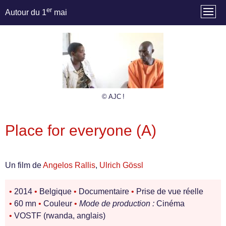
er
Autour du 1
mai
© AJC !
Place for everyone (A)
Un film de
Angelos Rallis
,
Ulrich Gössl
•
2014
•
Belgique
•
Documentaire
•
Prise de vue réelle
•
60 mn
•
Couleur
•
Mode de production :
Cinéma
•
VOSTF (rwanda, anglais)