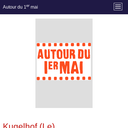
er
Autour du 1
mai
Kugelhof (Le)