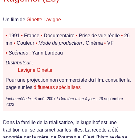
Un film de
Ginette Lavigne
•
1991
•
France
•
Documentaire
•
Prise de vue réelle
•
26
mn
•
Couleur
•
Mode de production :
Cinéma
•
VF
•
Scénario :
Yann Lardeau
Distributeur :
Lavigne Ginette
Pour une projection non commerciale du film, consulter la
page sur les
diffuseurs spécialisés
Fiche créée le :
6 août 2007 /
Dernière mise à jour :
26 septembre
2023
Dans la famille de la réalisatrice, le kugelhof est une
tradition qui se transmet par les filles. La recette a été
apportée par la mère, de Roumanie. C’est l’histoire de sa