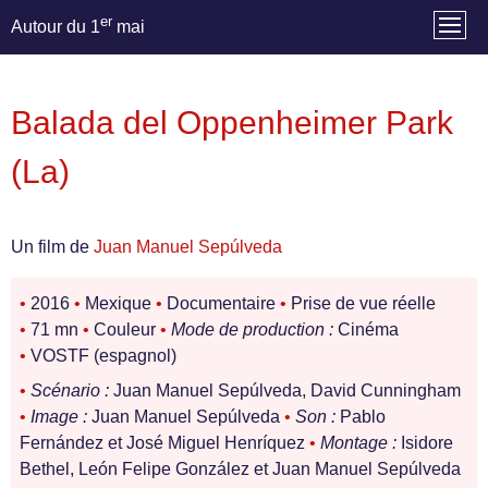
er
Autour du 1
mai
Balada del Oppenheimer Park
(La)
Un film de
Juan Manuel Sepúlveda
•
2016
•
Mexique
•
Documentaire
•
Prise de vue réelle
•
71 mn
•
Couleur
•
Mode de production :
Cinéma
•
VOSTF (espagnol)
•
Scénario :
Juan Manuel Sepúlveda, David Cunningham
•
Image :
Juan Manuel Sepúlveda
•
Son :
Pablo
Fernández et José Miguel Henríquez
•
Montage :
Isidore
Bethel, León Felipe González et Juan Manuel Sepúlveda