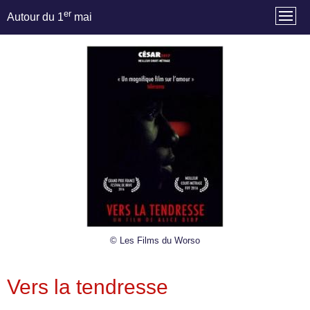
er
Autour du 1
mai
© Les Films du Worso
Vers la tendresse