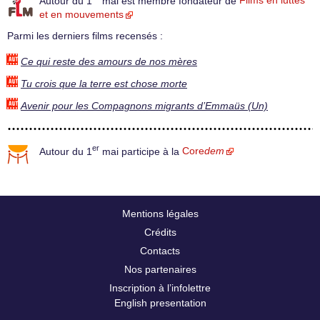
Autour du 1
mai est membre fondateur de
Films en luttes
et en mouvements
Parmi les derniers films recensés :
Ce qui reste des amours de nos mères
Tu crois que la terre est chose morte
Avenir pour les Compagnons migrants d’Emmaüs (Un)
er
Autour du 1
mai participe à la
Core
dem
Mentions légales
Crédits
Contacts
Nos partenaires
Inscription à l’infolettre
English presentation