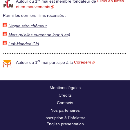
Autour du 1
mai est membre fondateur de
Films en luttes
et en mouvements
Parmi les derniers films recensés :
Utopie zéro chômeur
Mots qu’elles eurent un jour (Les)
Left-Handed Girl
er
Autour du 1
mai participe à la
Core
dem
Mentions légales
Crédits
Contacts
Nos partenaires
Inscription à l’infolettre
English presentation