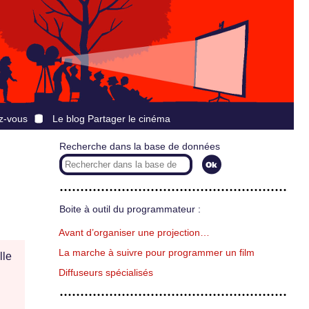
z-vous
Le blog Partager le cinéma
Recherche dans la base de données
Boite à outil du programmateur :
Avant d’organiser une projection…
La marche à suivre pour programmer un film
lle
Diffuseurs spécialisés