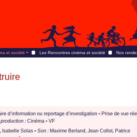
ma et société
Les Rencontres cinéma et société
Nos rende
ruire
e
e d’information ou reportage d’investigation
•
Prise de vue rée
production :
Cinéma
•
VF
 Isabelle Solas
•
Son :
Maxime Berland, Jean Collot, Patrice