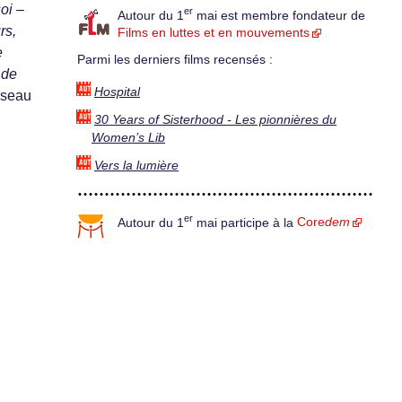
oi –
er
Autour du 1
mai est membre fondateur de
rs,
Films en luttes et en mouvements
e
Parmi les derniers films recensés :
 de
Hospital
éseau
30 Years of Sisterhood - Les pionnières du
Women’s Lib
Vers la lumière
er
Autour du 1
mai participe à la
Core
dem