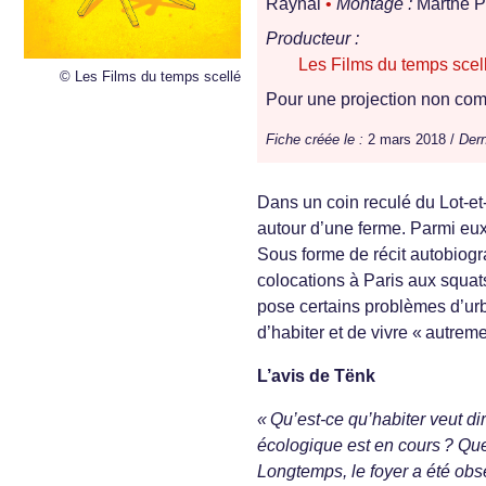
Raynal
•
Montage :
Marthe P
Producteur :
Les Films du temps scel
© Les Films du temps scellé
Pour une projection non comm
Fiche créée le :
2 mars 2018 /
Dern
Dans un coin reculé du Lot-et
autour d’une ferme. Parmi eux,
Sous forme de récit autobiog
colocations à Paris aux squats
pose certains problèmes d’urba
d’habiter et de vivre « autrem
L’avis de Tënk
« Qu’est-ce qu’habiter veut di
écologique est en cours ? Que
Longtemps, le foyer a été obse