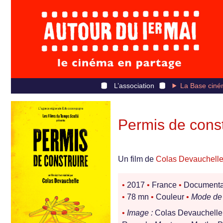
L’association
La Base ciné
Permis de const
Un film de
Colas Devauchell
•
2017
•
France
•
Documentair
•
78 mn
•
Couleur
•
Mode de 
•
Image :
Colas Devauchelle,