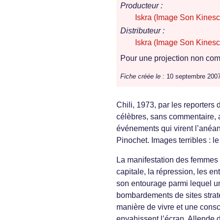
Producteur :
Iskra (Image Son Kinesc
Distributeur :
Iskra (Image Son Kinesc
Pour une projection non comm
Fiche créée le :
10 septembre 200
Chili, 1973, par les reporte
célèbres, sans commentaire, a
événements qui virent l’anéant
Pinochet. Images terribles : l
La manifestation des femmes av
capitale, la répression, les en
son entourage parmi lequel un
bombardements de sites stratég
manière de vivre et une consc
envahissent l’écran. Allende d