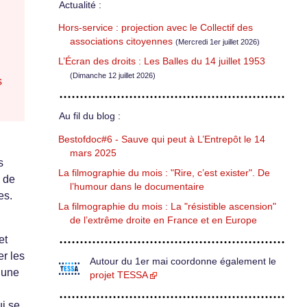
Actualité :
Hors-service : projection avec le Collectif des
associations citoyennes
(Mercredi 1er juillet 2026)
L’Écran des droits : Les Balles du 14 juillet 1953
(Dimanche 12 juillet 2026)
s
Au fil du blog :
Bestofdoc#6 - Sauve qui peut à L’Entrepôt le 14
mars 2025
s
La filmographie du mois : "Rire, c’est exister". De
e de
l’humour dans le documentaire
es.
La filmographie du mois : La "résistible ascension"
de l’extrême droite en France et en Europe
et
r les
Autour du 1er mai coordonne également le
 une
projet TESSA
ui se