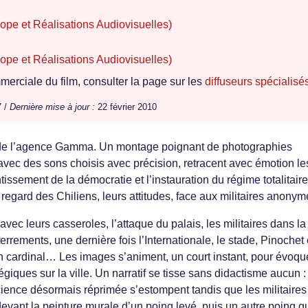
ope et Réalisations Audiovisuelles)
ope et Réalisations Audiovisuelles)
erciale du film, consulter la page sur les
diffuseurs spécialisé
7 /
Dernière mise à jour :
22 février 2010
rs de l’agence Gamma. Un montage poignant de photographies
vec des sons choisis avec précision, retracent avec émotion le
issement de la démocratie et l’instauration du régime totalitair
e regard des Chiliens, leurs attitudes, face aux militaires anonym
ec leurs casseroles, l’attaque du palais, les militaires dans la
terrements, une dernière fois l’Internationale, le stade, Pinochet 
 cardinal… Les images s’animent, un court instant, pour évoque
iques sur la ville. Un narratif se tisse sans didactisme aucun :
ience désormais réprimée s’estompent tandis que les militaires
evant la peinture murale d’un poing levé, puis un autre poing q