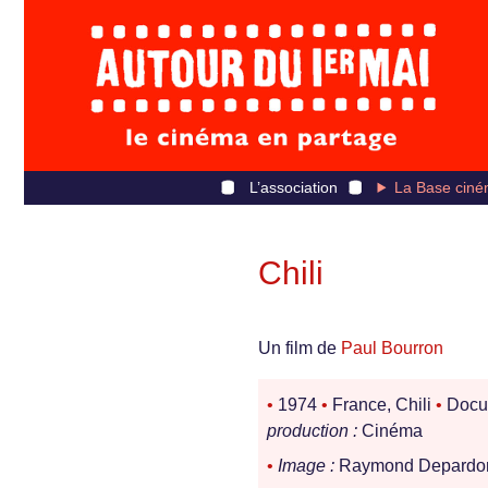
L’association
La Base ciné
Chili
Un film de
Paul Bourron
•
1974
•
France, Chili
•
Docu
production :
Cinéma
•
Image :
Raymond Depardon,