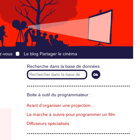
z-vous
Le blog Partager le cinéma
Recherche dans la base de données
Boite à outil du programmateur :
Avant d’organiser une projection…
La marche à suivre pour programmer un film
Diffuseurs spécialisés