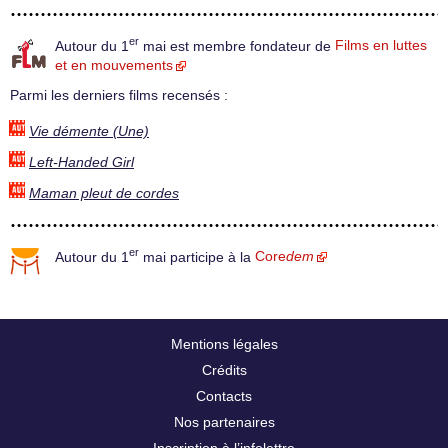
er
Autour du 1
mai est membre fondateur de
Films en luttes
et en mouvements
Parmi les derniers films recensés :
Vie démente (Une)
Left-Handed Girl
Maman pleut de cordes
er
Autour du 1
mai participe à la
Core
dem
Mentions légales
Crédits
Contacts
Nos partenaires
Inscription à l’infolettre