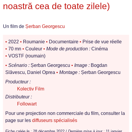
noastră cea de toate zilele)
Un film de
Șerban Georgescu
•
2022
•
Roumanie
•
Documentaire
•
Prise de vue réelle
•
70 mn
•
Couleur
•
Mode de production :
Cinéma
•
VOSTF (roumain)
•
Scénario :
Șerban Georgescu
•
Image :
Bogdan
Slăvescu, Daniel Oprea
•
Montage :
Șerban Georgescu
Producteur :
Kolectiv Film
Distributeur :
Followart
Pour une projection non commerciale du film, consulter la
page sur les
diffuseurs spécialisés
Fiche créée le :
28 décembre 2022 /
Dernière mise à jour :
11 janvier