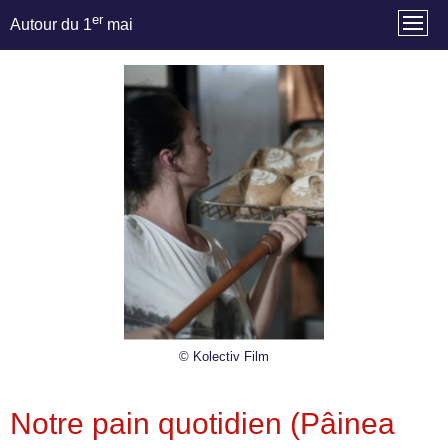
er
Autour du 1
mai
© Kolectiv Film
Notre pain quotidien (Pâinea