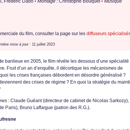
i, Frédéric Dabo
•
Montage :
Christophe Bouquet
•
Musique
erciale du film, consulter la page sur les
diffuseurs spécialisé
nière mise à jour :
11 juillet 2023
 banlieue en 2005, le film révèle les dessous d’une spécialité
rdre. Fruit d’un an d’enquête, il décortique les mécanismes de
quoi les crises françaises débordent en désordre généralisé ?
eviennent des crises de régime ? En quoi la stratégie du maint
?
ews : Claude Guéant (directeur de cabinet de Nicolas Sarkozy),
de Paris), Bruno Laffargue (patron des R.G.).
Dufresne