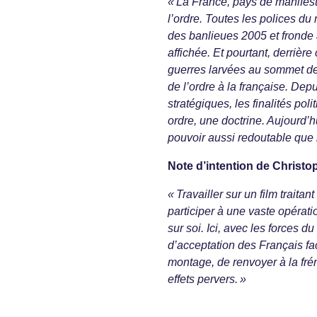
« La France, pays de manifesta
l’ordre. Toutes les polices d
des banlieues 2005 et fronde 
affichée. Et pourtant, derrièr
guerres larvées au sommet de
de l’ordre à la française. Dep
stratégiques, les finalités po
ordre, une doctrine. Aujourd’
pouvoir aussi redoutable que
Note d’intention de Christ
« Travailler sur un film traitan
participer à une vaste opéra
sur soi. Ici, avec les forces du
d’acceptation des Français face 
montage, de renvoyer à la frén
effets pervers. »