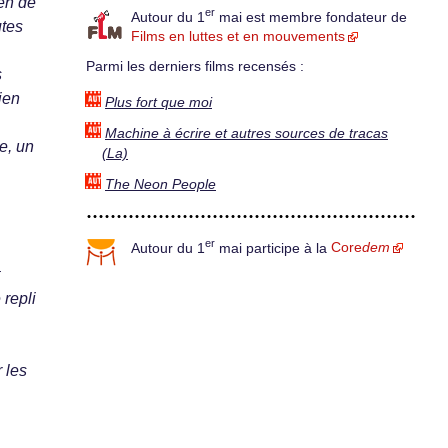
ien de
er
Autour du 1
mai est membre fondateur de
utes
Films en luttes et en mouvements
Parmi les derniers films recensés :
s
ien
Plus fort que moi
Machine à écrire et autres sources de tracas
e, un
(La)
The Neon People
er
Autour du 1
mai participe à la
Core
dem
repli
 les