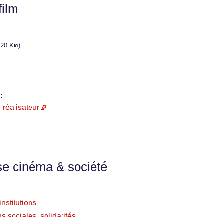
film
20 Kio)
:
u réalisateur
se cinéma & société
nstitutions
s sociales, solidarités