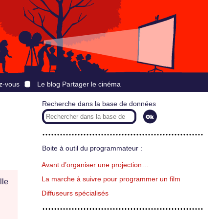
z-vous
Le blog Partager le cinéma
Recherche dans la base de données
Boite à outil du programmateur :
Avant d’organiser une projection…
La marche à suivre pour programmer un film
lle
Diffuseurs spécialisés