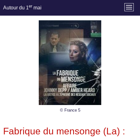
er
Autour du 1
mai
© France 5
Fabrique du mensonge (La) :