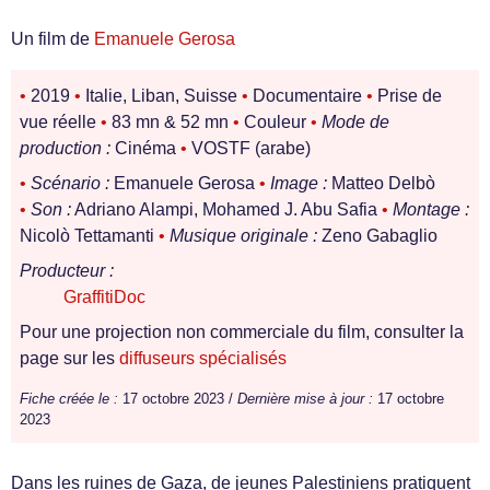
Un film de
Emanuele Gerosa
•
2019
•
Italie, Liban, Suisse
•
Documentaire
•
Prise de
vue réelle
•
83 mn & 52 mn
•
Couleur
•
Mode de
production :
Cinéma
•
VOSTF (arabe)
•
Scénario :
Emanuele Gerosa
•
Image :
Matteo Delbò
•
Son :
Adriano Alampi, Mohamed J. Abu Safia
•
Montage :
Nicolò Tettamanti
•
Musique originale :
Zeno Gabaglio
Producteur :
GraffitiDoc
Pour une projection non commerciale du film, consulter la
page sur les
diffuseurs spécialisés
Fiche créée le :
17 octobre 2023 /
Dernière mise à jour :
17 octobre
2023
Dans les ruines de Gaza, de jeunes Palestiniens pratiquent