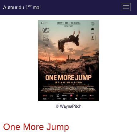
er
Autour du 1
mai
© WaynaPitch
One More Jump