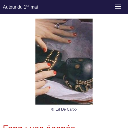
er
Autour du 1
mai
© Ed De Carbo