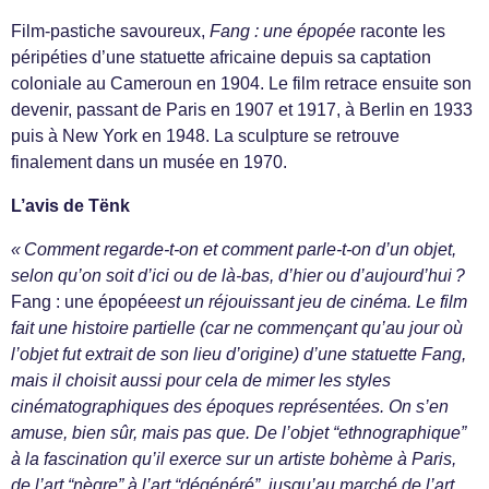
Film-pastiche savoureux,
Fang : une épopée
raconte les
péripéties d’une statuette africaine depuis sa captation
coloniale au Cameroun en 1904. Le film retrace ensuite son
devenir, passant de Paris en 1907 et 1917, à Berlin en 1933
puis à New York en 1948. La sculpture se retrouve
finalement dans un musée en 1970.
L’avis de Tënk
« Comment regarde-t-on et comment parle-t-on d’un objet,
selon qu’on soit d’ici ou de là-bas, d’hier ou d’aujourd’hui ?
Fang : une épopée
est un réjouissant jeu de cinéma. Le film
fait une histoire partielle (car ne commençant qu’au jour où
l’objet fut extrait de son lieu d’origine) d’une statuette Fang,
mais il choisit aussi pour cela de mimer les styles
cinématographiques des époques représentées. On s’en
amuse, bien sûr, mais pas que. De l’objet “ethnographique”
à la fascination qu’il exerce sur un artiste bohème à Paris,
de l’art “nègre” à l’art “dégénéré”, jusqu’au marché de l’art