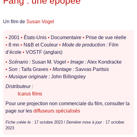
Fang : une épopée
Un film de
Susan Vogel
•
2001
•
États-Unis
•
Documentaire
•
Prise de vue réelle
•
8 mn
•
N&B et Couleur
•
Mode de production :
Film
d’école
•
VOSTF (anglais)
•
Scénario :
Susan M. Vogel
•
Image :
Alex Kondracke
•
Son :
Taifa Graves
•
Montage :
Savvas Paritsis
•
Musique originale :
John Billingsley
Distributeur :
Icarus films
Pour une projection non commerciale du film, consulter la
page sur les
diffuseurs spécialisés
Fiche créée le :
17 octobre 2023 /
Dernière mise à jour :
17 octobre
2023