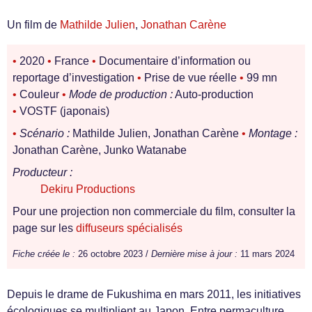
Un film de
Mathilde Julien
,
Jonathan Carène
•
2020
•
France
•
Documentaire d’information ou
reportage d’investigation
•
Prise de vue réelle
•
99 mn
•
Couleur
•
Mode de production :
Auto-production
•
VOSTF (japonais)
•
Scénario :
Mathilde Julien, Jonathan Carène
•
Montage :
Jonathan Carène, Junko Watanabe
Producteur :
Dekiru Productions
Pour une projection non commerciale du film, consulter la
page sur les
diffuseurs spécialisés
Fiche créée le :
26 octobre 2023 /
Dernière mise à jour :
11 mars 2024
Depuis le drame de Fukushima en mars 2011, les initiatives
écologiques se multiplient au Japon. Entre permaculture,