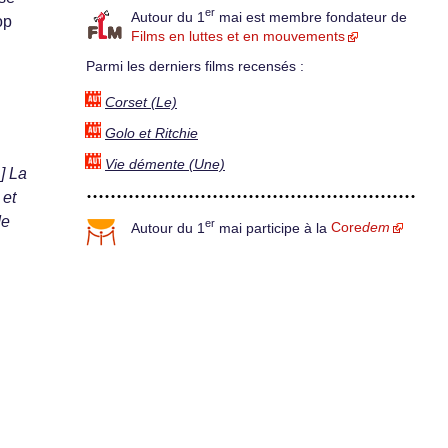
er
Autour du 1
mai est membre fondateur de
op
Films en luttes et en mouvements
Parmi les derniers films recensés :
Corset (Le)
Golo et Ritchie
Vie démente (Une)
] La
 et
de
er
Autour du 1
mai participe à la
Core
dem