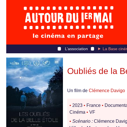
L’association
La Base ciné
Oubliés de la Be
Un film de
Clémence Davigo
•
2023
•
France
•
Documenta
Cinéma
•
VF
•
Scénario :
Clémence Davig