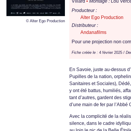
Villard
•
Montage :
Lou Verce
Producteur :
Alter Ego Production
© Alter Ego Production
Distributeur :
Andanafilms
Pour une projection non comm
Fiche créée le :
4 février 2025 /
Der
En Savoie, juste au-dessus d’A
Pupilles de la nation, orphel
Sanitaires et Sociales), Dédé,
y ont été battus, humiliés, af
tant d’autres, gardent des st
d’une main de fer par l’Abbé 
Avec la complicité de la réali
silence, dans le cadre idyll
au loin le pic de la Belle Éto