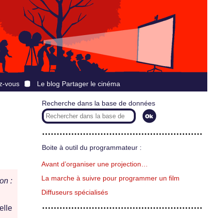
z-vous
Le blog Partager le cinéma
Recherche dans la base de données
Boite à outil du programmateur :
Avant d’organiser une projection…
La marche à suivre pour programmer un film
on :
Diffuseurs spécialisés
lle