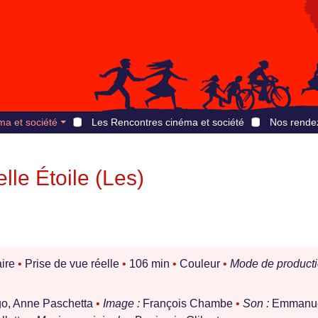
ma et société
Les Rencontres cinéma et société
Nos rende
lle Étoile (Les)
ire
•
Prise de vue réelle
•
106 min
•
Couleur
•
Mode de producti
o, Anne Paschetta
•
Image :
François Chambe
•
Son :
Emmanue