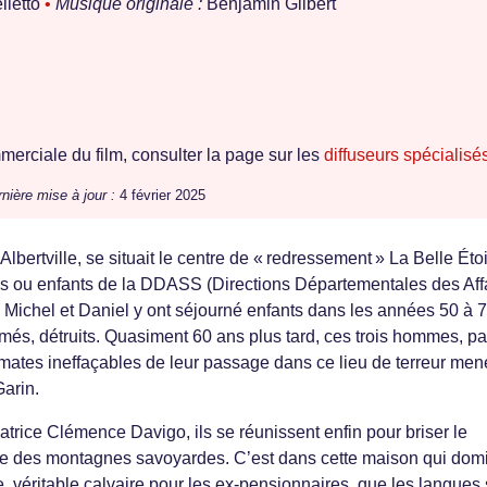
lletto
•
Musique originale :
Benjamin Glibert
erciale du film, consulter la page sur les
diffuseurs spécialisé
nière mise à jour :
4 février 2025
lbertville, se situait le centre de « redressement » La Belle Étoi
ins ou enfants de la DDASS (Directions Départementales des Aff
 Michel et Daniel y ont séjourné enfants dans les années 50 à 7
famés, détruits. Quasiment 60 ans plus tard, ces trois hommes, p
igmates ineffaçables de leur passage dans ce lieu de terreur men
Garin.
satrice Clémence Davigo, ils se réunissent enfin pour briser le
ique des montagnes savoyardes. C’est dans cette maison qui dom
ile, véritable calvaire pour les ex-pensionnaires, que les langues