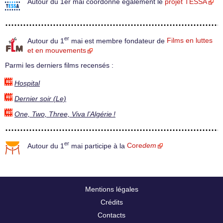
Autour du 1er mai coordonne également le
projet TESSA
er
Autour du 1
mai est membre fondateur de
Films en luttes
et en mouvements
Parmi les derniers films recensés :
Hospital
Dernier soir (Le)
One, Two, Three, Viva l’Algérie !
er
Autour du 1
mai participe à la
Core
dem
Mentions légales
Crédits
Contacts