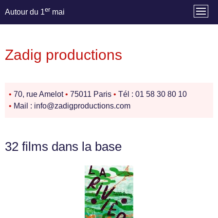
er
Autour du 1
mai
Zadig productions
•
70, rue Amelot
•
75011 Paris
•
Tél : 01 58 30 80 10
•
Mail : info@zadigproductions.com
32 films dans la base