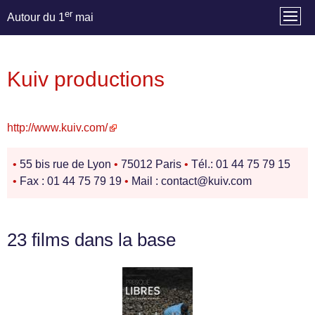
er
Autour du 1
mai
Kuiv productions
http://www.kuiv.com/
•
55 bis rue de Lyon
•
75012 Paris
•
Tél.: 01 44 75 79 15
•
Fax : 01 44 75 79 19
•
Mail : contact@kuiv.com
23 films dans la base