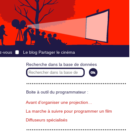
z-vous
Le blog Partager le cinéma
Recherche dans la base de données
Boite à outil du programmateur :
Avant d’organiser une projection…
La marche à suivre pour programmer un film
Diffuseurs spécialisés