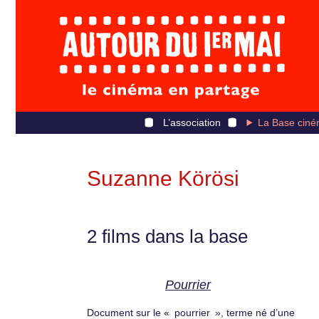
L’association
La Base ciné
Suzanne Körösi
2 films dans la base
Pourrier
Document sur le « pourrier », terme né d’une