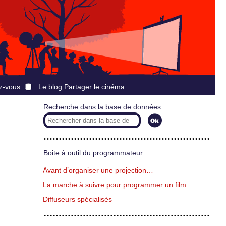
z-vous
Le blog Partager le cinéma
Recherche dans la base de données
Boite à outil du programmateur :
Avant d’organiser une projection…
La marche à suivre pour programmer un film
Diffuseurs spécialisés