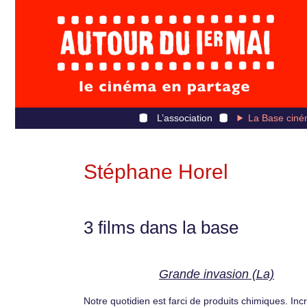
L’association
La Base ciné
Stéphane Horel
3 films dans la base
Grande invasion (La)
Notre quotidien est farci de produits chimiques. Inc