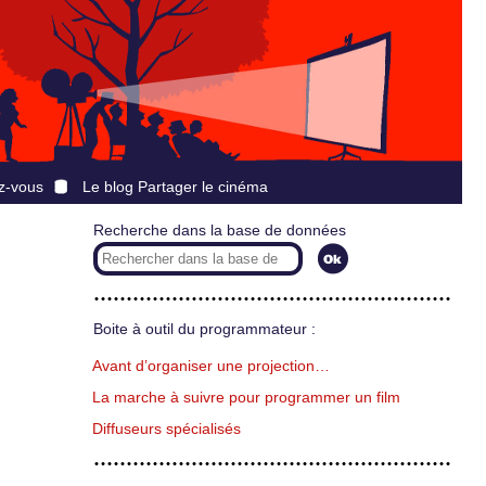
z-vous
Le blog Partager le cinéma
Recherche dans la base de données
Boite à outil du programmateur :
Avant d’organiser une projection…
La marche à suivre pour programmer un film
Diffuseurs spécialisés