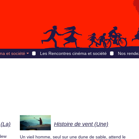
ma et société
Les Rencontres cinéma et société
Nos rende
 (La)
Histoire de vent (Une)
 New
Un vieil homme, seul sur une dune de sable, attend le