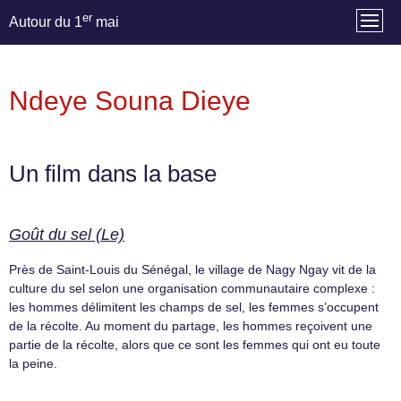
er
Autour du 1
mai
Ndeye Souna Dieye
Un film dans la base
Goût du sel (Le)
Près de Saint-Louis du Séné­gal, le vil­lage de Nagy Ngay vit de la
cul­ture du sel selon une organ­i­sa­tion com­mu­nau­taire com­plexe :
les hommes délim­i­tent les champs de sel, les femmes s’occupent
de la récolte. Au moment du partage, les hommes reçoivent une
par­tie de la récolte, alors que ce sont les femmes qui ont eu toute
la peine.