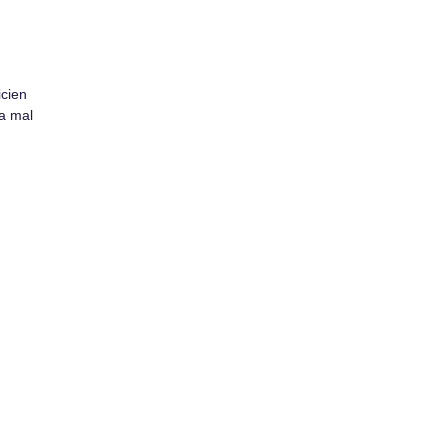
icien
a mal