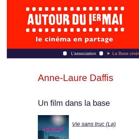
L’association
La Base ciné
Anne-Laure Daffis
Un film dans la base
Vie sans truc (La)