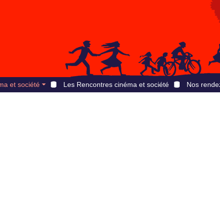
ma et société
Les Rencontres cinéma et société
Nos rende