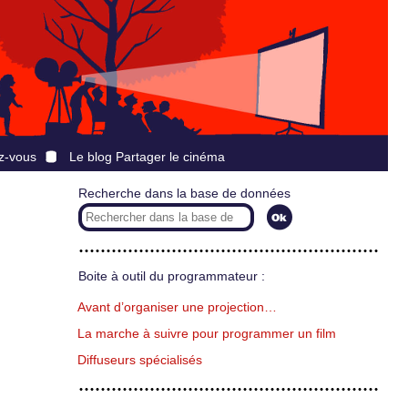
z-vous
Le blog Partager le cinéma
Recherche dans la base de données
Boite à outil du programmateur :
Avant d’organiser une projection…
La marche à suivre pour programmer un film
Diffuseurs spécialisés