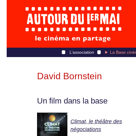
L’association
La Base ciné
David Bornstein
Un film dans la base
Climat, le théâtre des
négociations