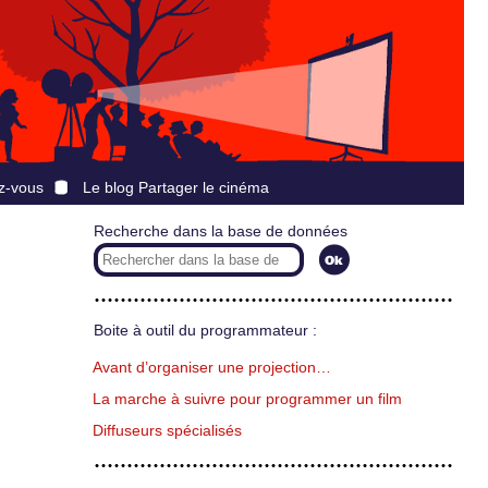
z-vous
Le blog Partager le cinéma
Recherche dans la base de données
Boite à outil du programmateur :
Avant d’organiser une projection…
La marche à suivre pour programmer un film
Diffuseurs spécialisés