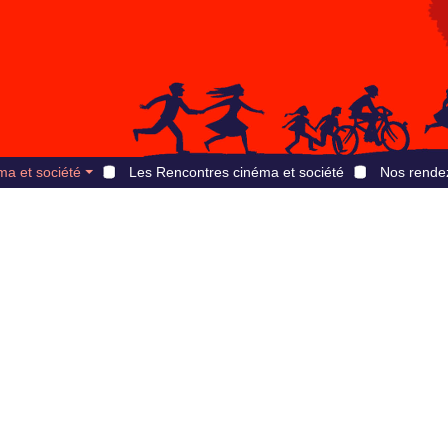
ma et société
Les Rencontres cinéma et société
Nos rende