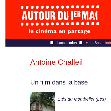
L’association
La Base ciné
Antoine Challeil
Un film dans la base
Étés du Montbellet (Les)