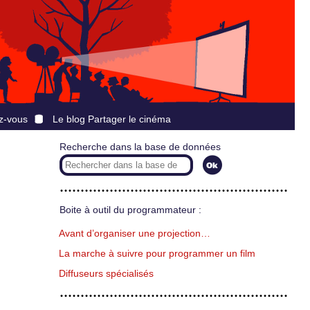
z-vous
Le blog Partager le cinéma
Recherche dans la base de données
Boite à outil du programmateur :
Avant d’organiser une projection…
La marche à suivre pour programmer un film
Diffuseurs spécialisés