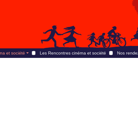
ma et société
Les Rencontres cinéma et société
Nos rende